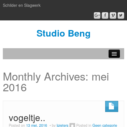
Schilder en Slagwerk
Studio Beng
Nieuw
Monthly Archives:
mei
BENG box gallery
2016
Atelier BENG
Patronen
artful facilities
vogeltje..
Kijken
Posted on
13 mei, 2016
by
lpieters
Posted in
Geen categorie