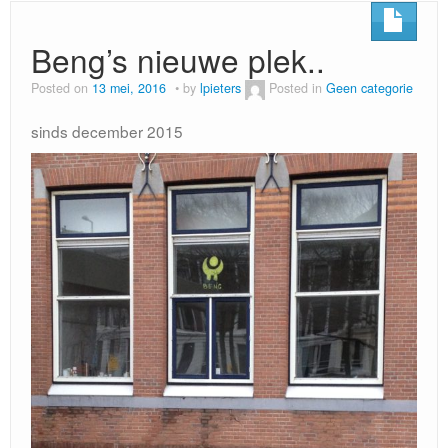
Beng’s nieuwe plek..
Posted on
13 mei, 2016
by
lpieters
Posted in
Geen categorie
sinds december 2015