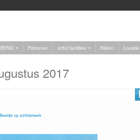
er BENG
Patronen
artful facilities
Kijken
Locatie
ugustus 2017
Beeldje op schilderwerk