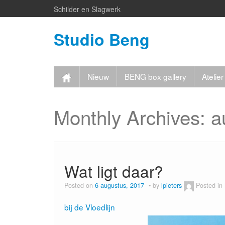
Schilder en Slagwerk
Studio Beng
Nieuw
BENG box gallery
Ateli
Monthly Archives:
a
Wat ligt daar?
Posted on
6 augustus, 2017
by
lpieters
Posted in
bij de Vloedlijn