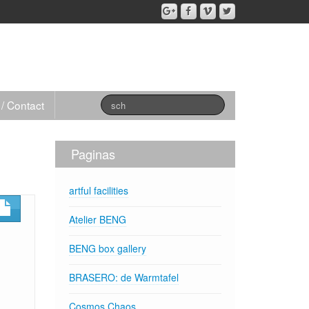
 / Contact
Paginas
artful facilities
Atelier BENG
BENG box gallery
BRASERO: de Warmtafel
Cosmos,Chaos