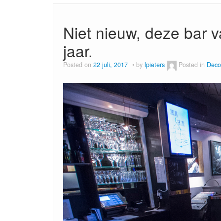
Niet nieuw, deze bar v
jaar.
Posted on
22 juli, 2017
by
lpieters
Posted in
Deco