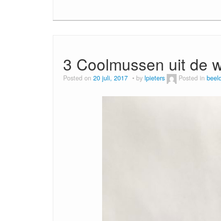
3 Coolmussen uit de w
Posted on
20 juli, 2017
by
lpieters
Posted in
beel