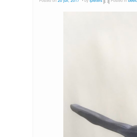
Posted on
20 juli, 2017
by
lpieters
Posted in
beel