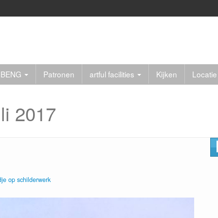
er BENG
Patronen
artful facilities
Kijken
Locatie
uli 2017
je op schilderwerk