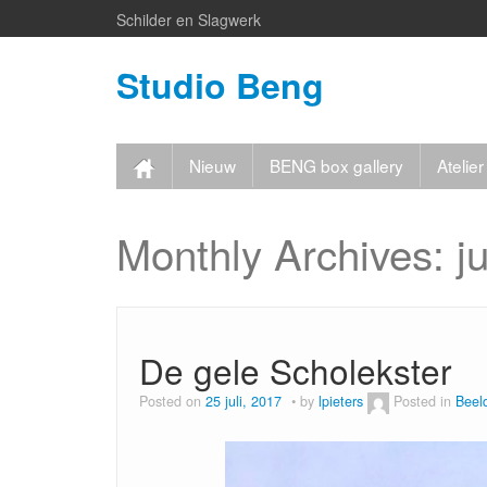
Schilder en Slagwerk
Studio Beng
Nieuw
BENG box gallery
Ateli
Monthly Archives:
j
De gele Scholekster
Posted on
25 juli, 2017
by
lpieters
Posted in
Beeld