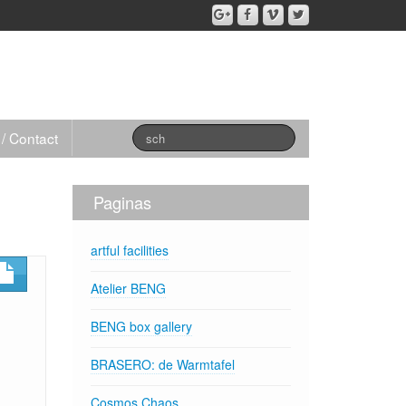
 / Contact
Paginas
artful facilities
Atelier BENG
BENG box gallery
BRASERO: de Warmtafel
Cosmos,Chaos