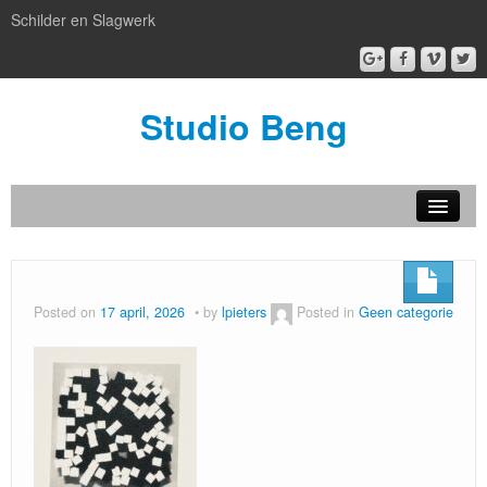
Schilder en Slagwerk
Studio Beng
Nieuw
BENG box gallery
Posted on
17 april, 2026
by
lpieters
Posted in
Geen categorie
Atelier BENG
Patronen
artful facilities
Kijken