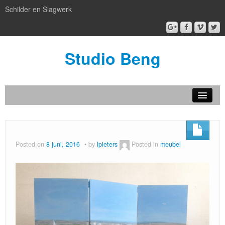
Schilder en Slagwerk
Studio Beng
Nieuw
BENG box gallery
Posted on
8 juni, 2016
by
lpieters
Posted in
meubel
Atelier BENG
Patronen
artful facilities
Kijken