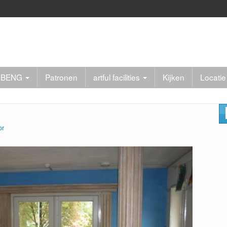
er BENG
Patronen
artful facilities
Kijken
Locatie
or