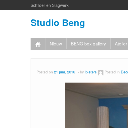
Schilder en Slagwerk
Studio Beng
Nieuw
BENG box gallery
Ateli
Posted on
21 juni, 2016
by
lpieters
Posted in
Dec