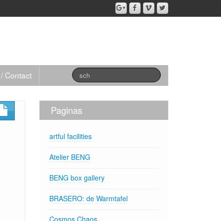
 / Contact
Paginas
artful facilities
Atelier BENG
BENG box gallery
BRASERO: de Warmtafel
Cosmos,Chaos