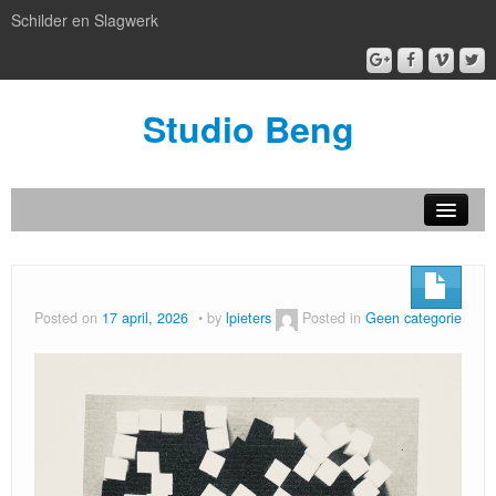
Schilder en Slagwerk
Studio Beng
Nieuw
BENG box gallery
Posted on
17 april, 2026
by
lpieters
Posted in
Geen categorie
Atelier BENG
Patronen
artful facilities
Kijken