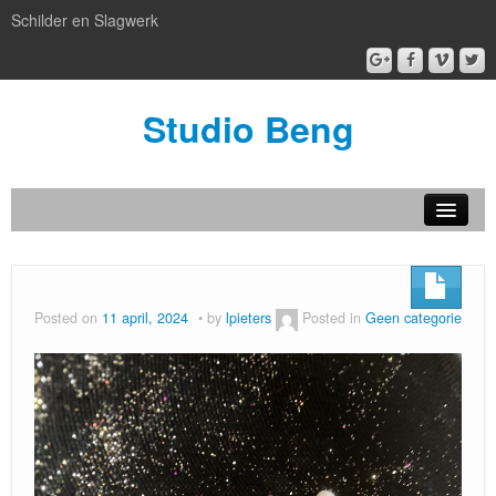
Schilder en Slagwerk
Studio Beng
Nieuw
BENG box gallery
Posted on
11 april, 2024
by
lpieters
Posted in
Geen categorie
Atelier BENG
Patronen
artful facilities
Kijken