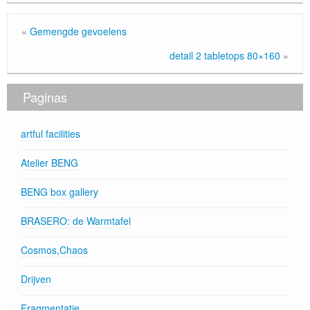
«
Gemengde gevoelens
detail 2 tabletops 80×160
»
Paginas
artful facilities
Atelier BENG
BENG box gallery
BRASERO: de Warmtafel
Cosmos,Chaos
Drijven
Fragmentatie