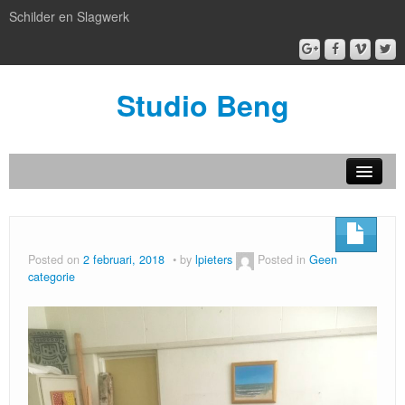
Schilder en Slagwerk
Studio Beng
Nieuw
BENG box gallery
Posted on
2 februari, 2018
by
lpieters
Posted in
Geen
categorie
Atelier BENG
Patronen
artful facilities
Kijken