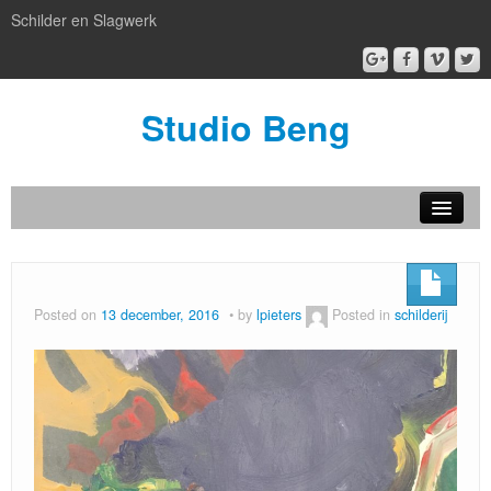
Schilder en Slagwerk
Studio Beng
Nieuw
BENG box gallery
Posted on
13 december, 2016
by
lpieters
Posted in
schilderij
Atelier BENG
Patronen
artful facilities
Kijken