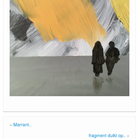
«
Marrant..
fragment duikt op..
»