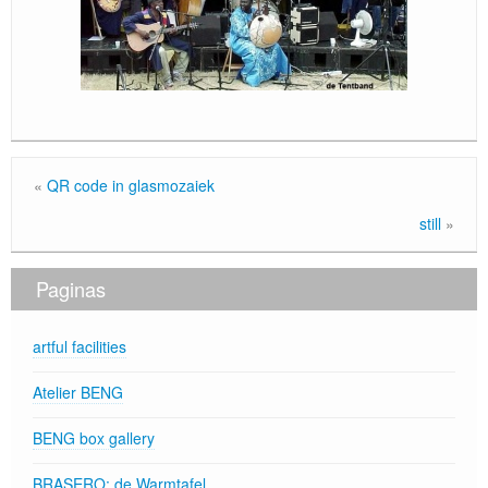
Locatie / Contact
«
QR code in glasmozaiek
still
»
Paginas
artful facilities
Atelier BENG
BENG box gallery
BRASERO: de Warmtafel