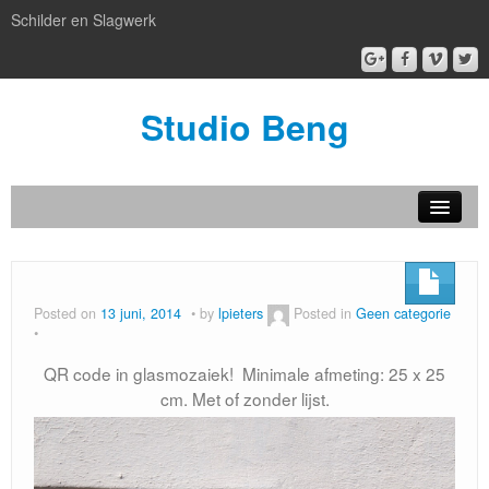
Schilder en Slagwerk
Studio Beng
Nieuw
BENG box gallery
Posted on
13 juni, 2014
by
lpieters
Posted in
Geen categorie
Atelier BENG
QR code in glasmozaiek! Minimale afmeting: 25 x 25
Patronen
cm. Met of zonder lijst.
artful facilities
Kijken